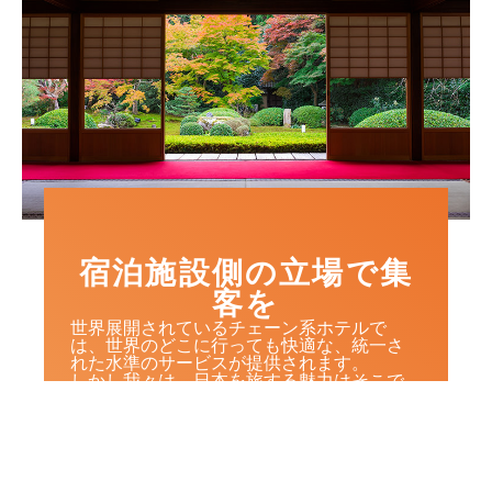
宿泊施設側の立場で集
客を
世界展開されているチェーン系ホテルで
は、世界のどこに行っても快適な、統一さ
れた水準のサービスが提供されます。
しかし我々は、日本を旅する魅力はそこで
は無いと考えています。その土地の風土や
歴史に育まれた建物、食文化、おもてなし
の心
「またここに泊まりたい」 「また旅行に行
けるように、明日からも頑張って仕事をし
よう」