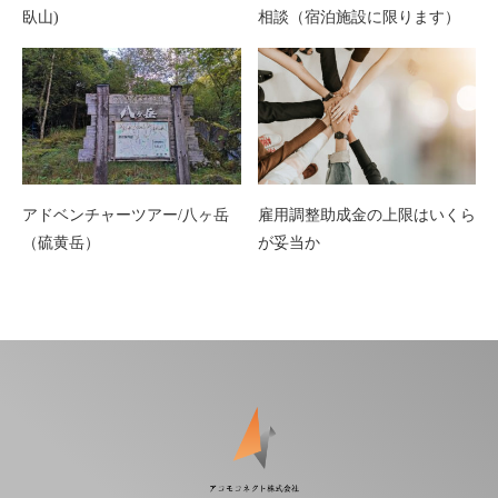
臥山)
相談（宿泊施設に限ります）
アドベンチャーツアー/八ヶ岳
雇用調整助成金の上限はいくら
（硫黄岳）
が妥当か