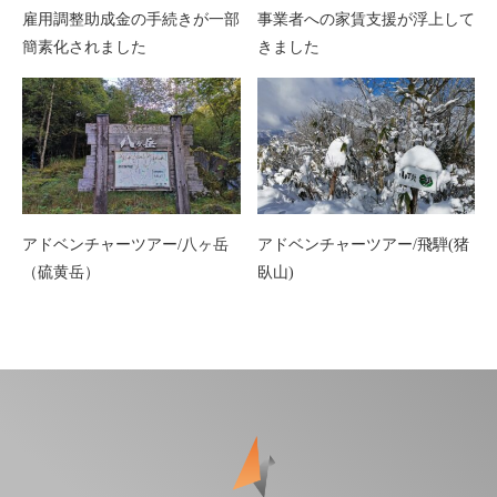
雇用調整助成金の手続きが一部
事業者への家賃支援が浮上して
簡素化されました
きました
アドベンチャーツアー/八ヶ岳
アドベンチャーツアー/飛騨(猪
（硫黄岳）
臥山)