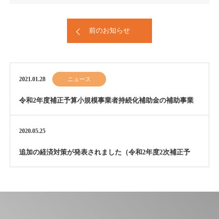
前のお知らせ
2021.01.28
ニュース
令和2年度補正予算小規模事業者持続化補助金の補助事業
として採択を受けました
2020.05.25
追加の経済対策が発表されました（令和2年度2次補正予
算）